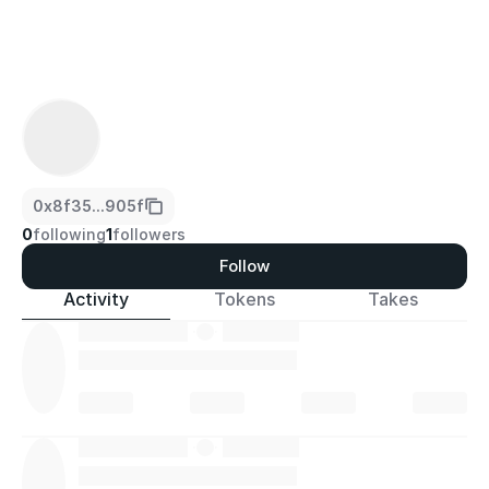
0x8f35...905f
0
following
1
followers
Follow
Activity
Tokens
Takes
·
·
·
·