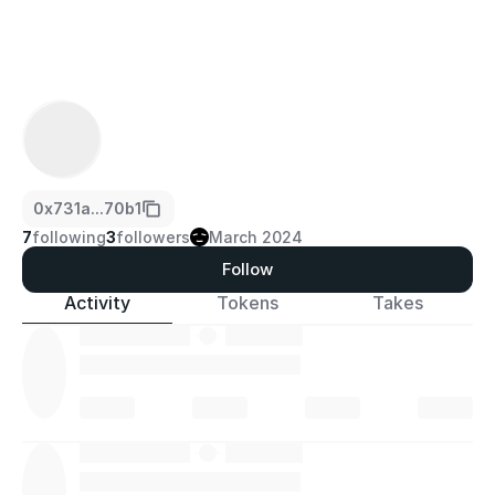
0x731a...70b1
7
following
3
followers
March 2024
Follow
Activity
Tokens
Takes
·
·
·
·