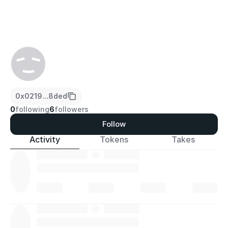
0x0219...8ded
0
following
6
followers
Follow
Activity
Tokens
Takes
·
·
·
·