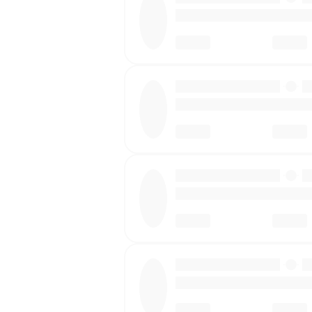
·
·
·
·
·
·