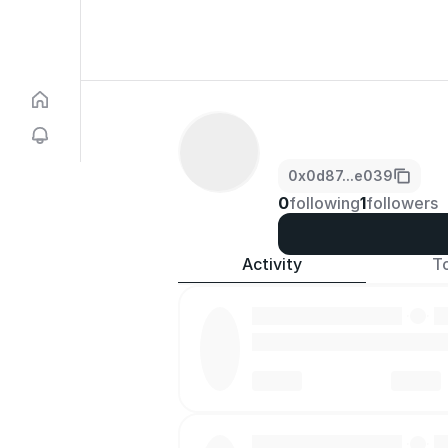
0x0d87...e039
0
following
1
followers
Activity
T
·
·
·
·