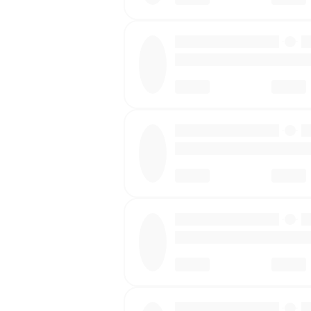
·
·
·
·
·
·
·
·