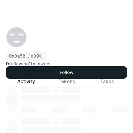
0x0a58...1e39
0
following
1
followers
Follow
Activity
Tokens
Takes
·
·
·
·