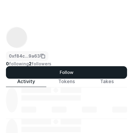
0xf84c...9a63
0
following
2
followers
Follow
Activity
Tokens
Takes
·
·
·
·