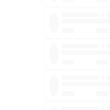
·
·
·
·
·
·
·
·