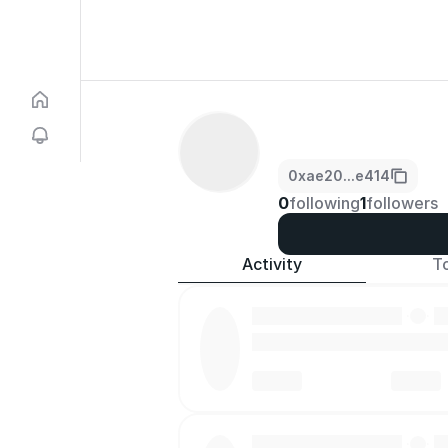
0xae20...e414
0
following
1
followers
Activity
T
·
·
·
·