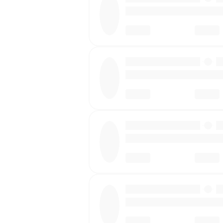
·
·
·
·
·
·