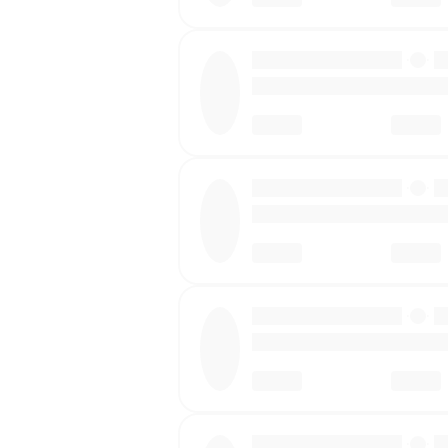
·
·
·
·
·
·
·
·