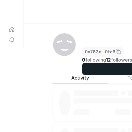
0x783c...0fe6
0
following
12
followers
Activity
T
·
·
·
·