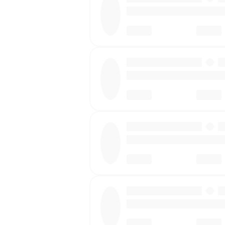
·
·
·
·
·
·