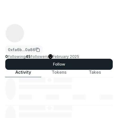
0xfa6b...0a86
0
following
45
followers
February 2025
Follow
Activity
Tokens
Takes
·
·
·
·