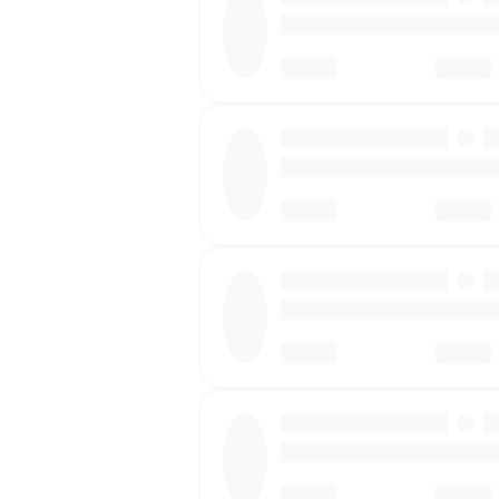
·
·
·
·
·
·