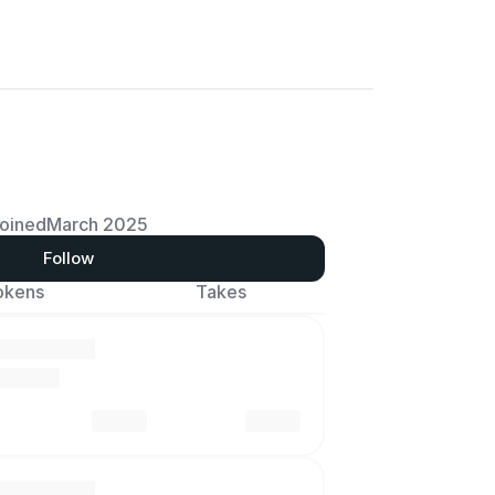
oined
March 2025
Follow
okens
Takes