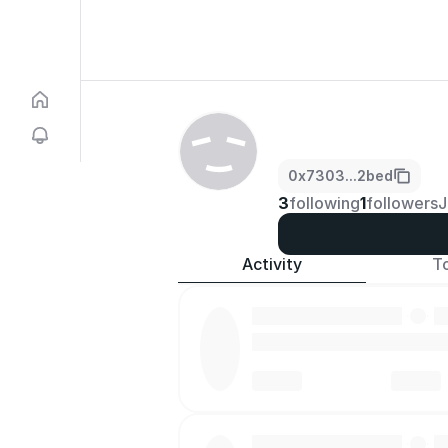
0x7303...2bed
3
following
1
followers
J
Activity
T
·
·
·
·