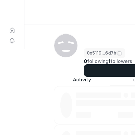
0x5119...6d7b
0
following
1
followers
Activity
T
·
·
·
·