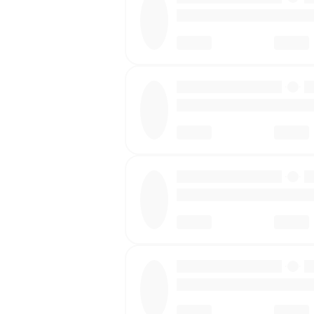
·
·
·
·
·
·