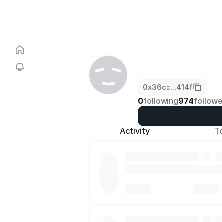
0x36cc...414f
0
following
974
followe
Activity
T
·
·
·
·