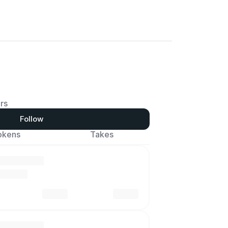
rs
Follow
okens
Takes