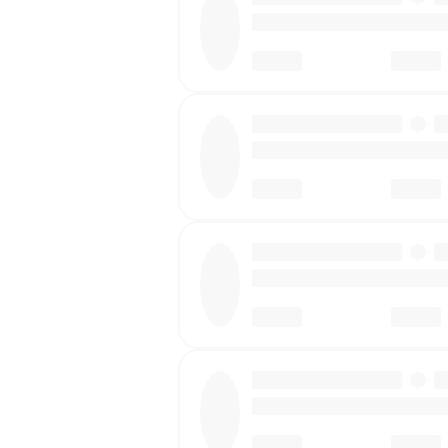
·
·
·
·
·
·