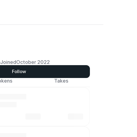
s
Joined
October 2022
Follow
okens
Takes