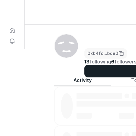
0xb4fc...bde0
13
following
6
follower
Activity
T
·
·
·
·