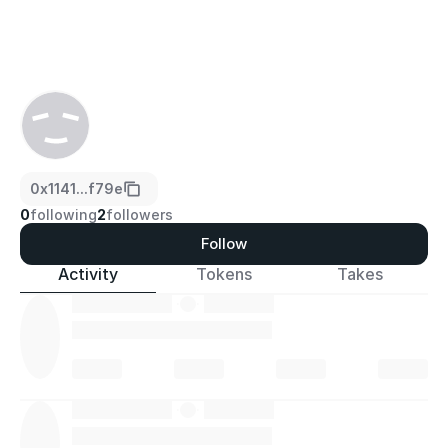
0x1141...f79e
0
following
2
followers
Follow
Activity
Tokens
Takes
·
·
·
·