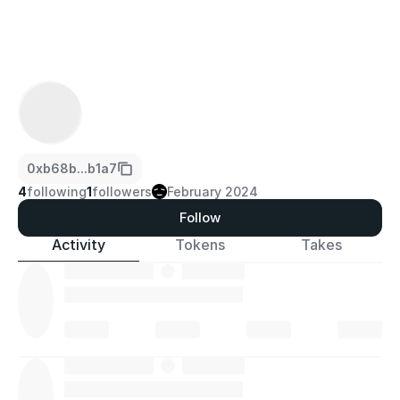
0xb68b...b1a7
4
following
1
followers
February 2024
Follow
Activity
Tokens
Takes
·
·
·
·