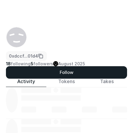
0xdccf...01d4
18
following
5
followers
August 2025
Follow
Activity
Tokens
Takes
·
·
·
·