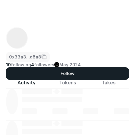
0x33a3...d8a8
10
following
4
followers
May 2024
Follow
Activity
Tokens
Takes
·
·
·
·