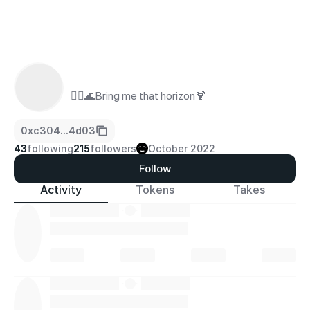
🏴‍☠️🌊Bring me that horizon🍹
0xc304...4d03
43
following
215
followers
October 2022
Follow
Activity
Tokens
Takes
·
·
·
·