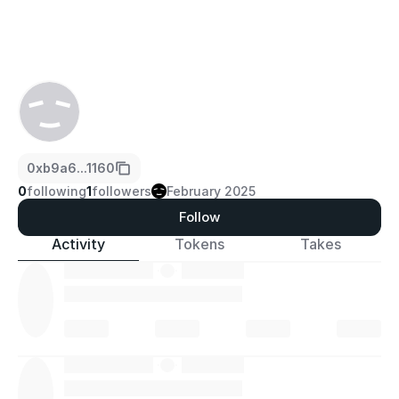
0xb9a6...1160
0
following
1
followers
February 2025
Follow
Activity
Tokens
Takes
·
·
·
·