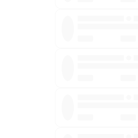
·
·
·
·
·
·
·
·