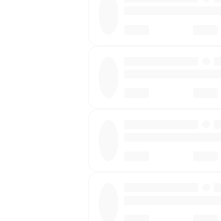
·
·
·
·
·
·