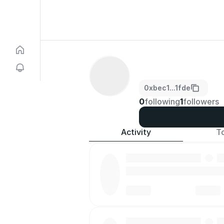
0xbec1...1fde
0
following
1
followers
Activity
T
·
·
·
·