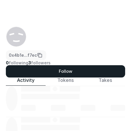
0x4b1e...f7ec
0
following
3
followers
Follow
Activity
Tokens
Takes
·
·
·
·