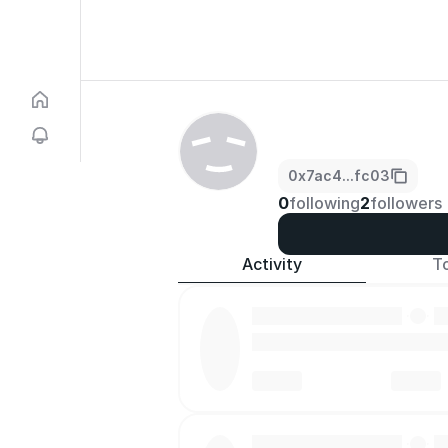
0x7ac4...fc03
0
following
2
followers
Activity
T
·
·
·
·