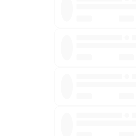
·
·
·
·
·
·