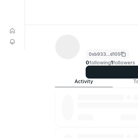
0xb933...d105
0
following
1
followers
Activity
T
·
·
·
·