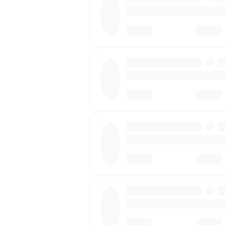
·
·
·
·
·
·