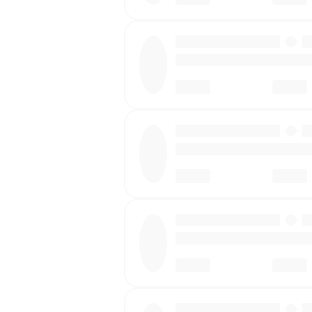
·
·
·
·
·
·
·
·