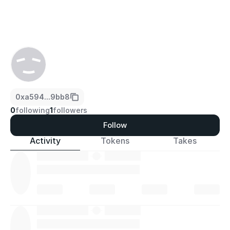
0xa594...9bb8
0
following
1
followers
Follow
Activity
Tokens
Takes
·
·
·
·