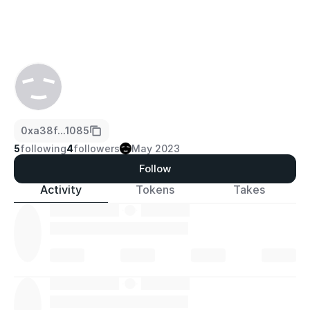
0xa38f...1085
5
following
4
followers
May 2023
Follow
Activity
Tokens
Takes
·
·
·
·