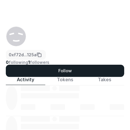
0xf72d...125a
0
following
1
followers
Follow
Activity
Tokens
Takes
·
·
·
·