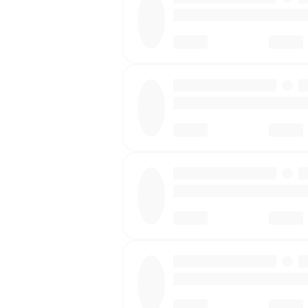
·
·
·
·
·
·