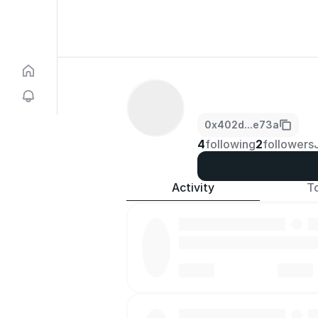
0x402d...e73a
4
following
2
followers
Activity
T
·
·
·
·