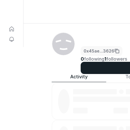
0x45ae...3626
0
following
1
followers
Activity
T
·
·
·
·