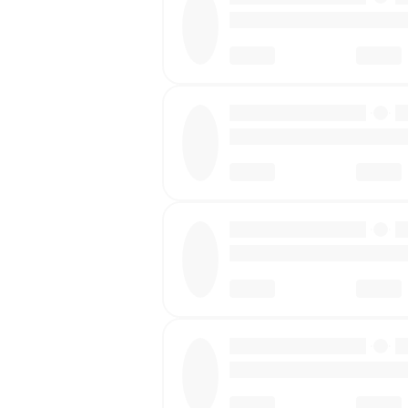
·
·
·
·
·
·