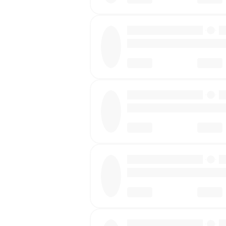
·
·
·
·
·
·
·
·