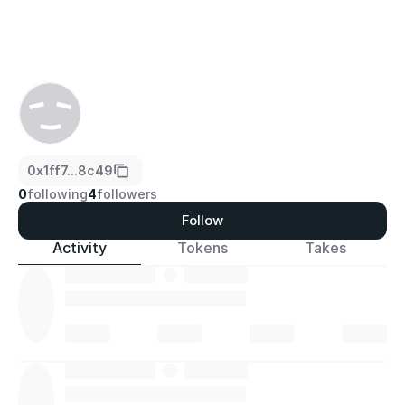
0x1ff7...8c49
0
following
4
followers
Follow
Activity
Tokens
Takes
·
·
·
·