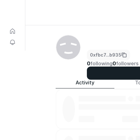
0xfbc7...b935
0
following
0
followers
Activity
T
·
·
·
·