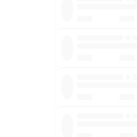
·
·
·
·
·
·