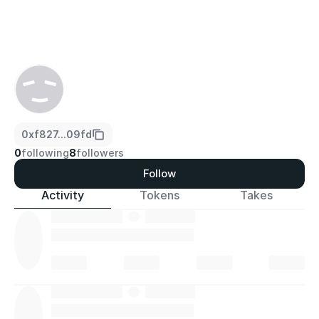
0xf827...09fd
0
following
8
followers
Follow
Activity
Tokens
Takes
·
·
·
·