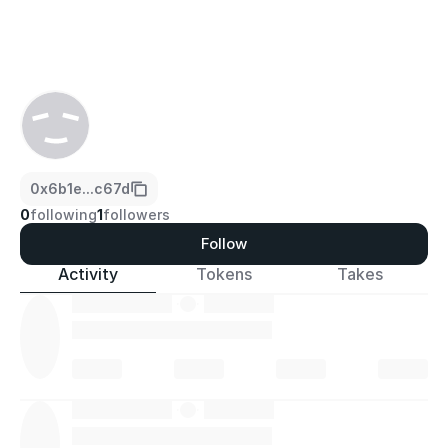
0x6b1e...c67d
0
following
1
followers
Follow
Activity
Tokens
Takes
·
·
·
·