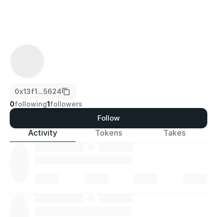
0x13f1...5624
0
following
1
followers
Follow
Activity
Tokens
Takes
·
·
·
·