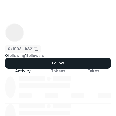
0x1993...b321
0
following
1
followers
Follow
Activity
Tokens
Takes
·
·
·
·