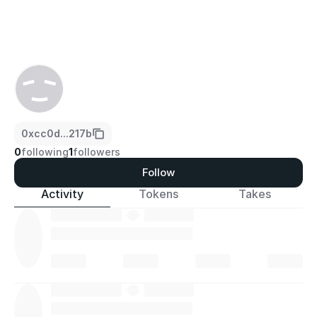
0xcc0d...217b
0
following
1
followers
Follow
Activity
Tokens
Takes
·
·
·
·