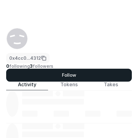
0x4cc0...4312
0
following
3
followers
Follow
Activity
Tokens
Takes
·
·
·
·