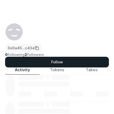
0x0a45...c43e
0
following
2
followers
Follow
Activity
Tokens
Takes
·
·
·
·