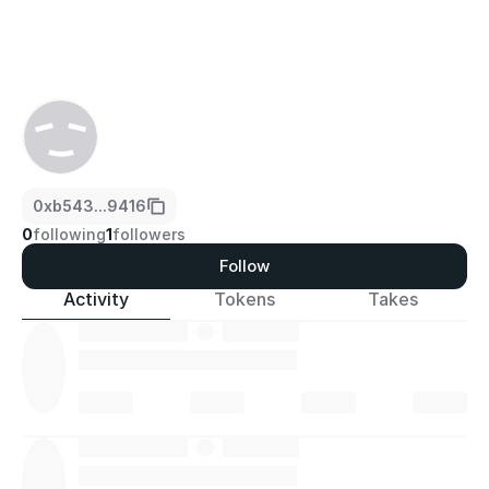
0xb543...9416
0
following
1
followers
Follow
Activity
Tokens
Takes
·
·
·
·