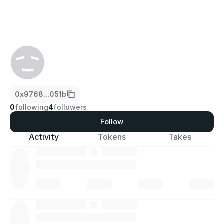
0x9768...051b
0
following
4
followers
Follow
Activity
Tokens
Takes
·
·
·
·