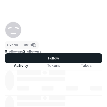
0xbd18...0860
0
following
2
followers
Follow
Activity
Tokens
Takes
·
·
·
·