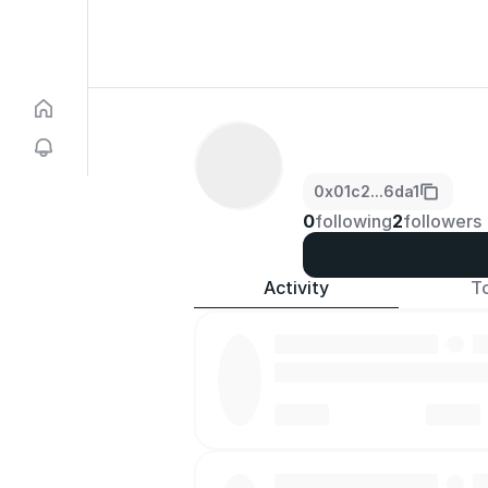
0x01c2...6da1
0
following
2
followers
Activity
T
·
·
·
·