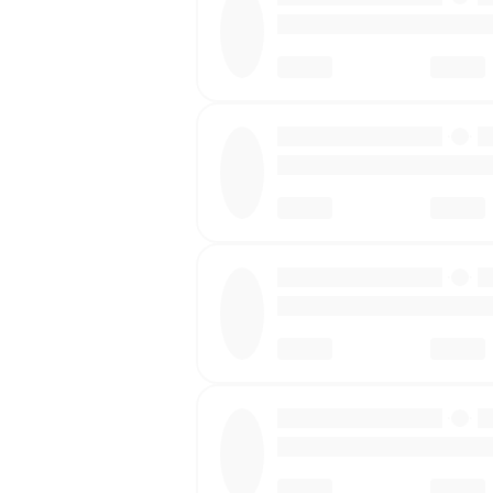
·
·
·
·
·
·