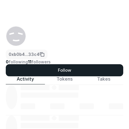
0xb0b4...33c4
0
following
11
followers
Follow
Activity
Tokens
Takes
·
·
·
·