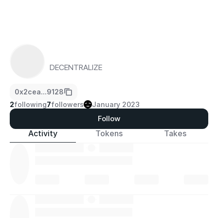
DECENTRALIZE
0x2cea...9128
2
following
7
followers
January 2023
Follow
Activity
Tokens
Takes
·
·
·
·