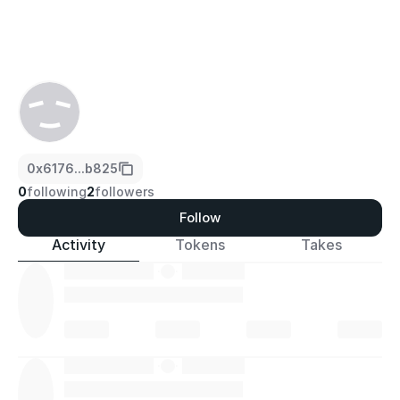
0x6176...b825
0
following
2
followers
Follow
Activity
Tokens
Takes
·
·
·
·