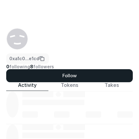
0xa1c0...e1cd
0
following
8
followers
Follow
Activity
Tokens
Takes
·
·
·
·