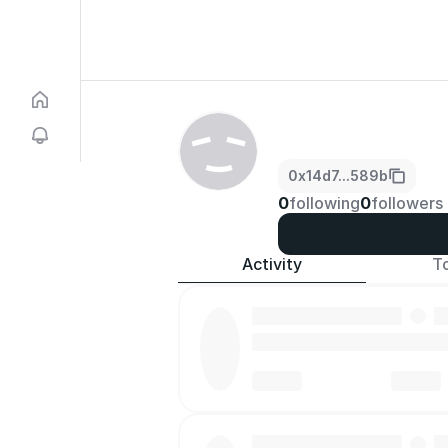
0x14d7...589b
0
following
0
followers
Activity
T
·
·
·
·