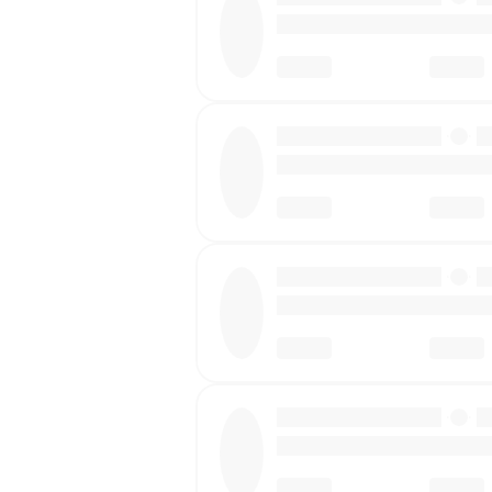
·
·
·
·
·
·