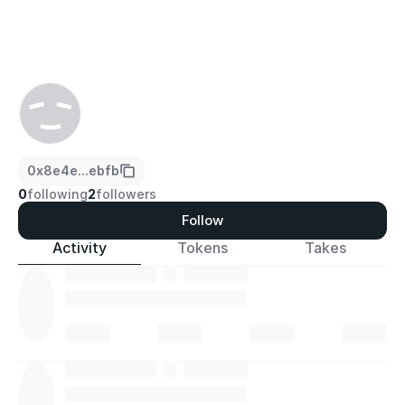
0x8e4e...ebfb
0
following
2
followers
Follow
Activity
Tokens
Takes
·
·
·
·