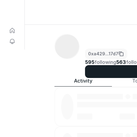
0xa429...17d7
595
following
563
foll
Activity
T
·
·
·
·