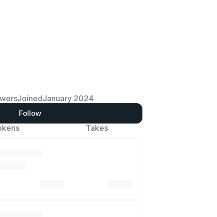
owers
Joined
January 2024
Follow
okens
Takes