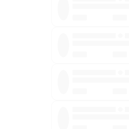
·
·
·
·
·
·