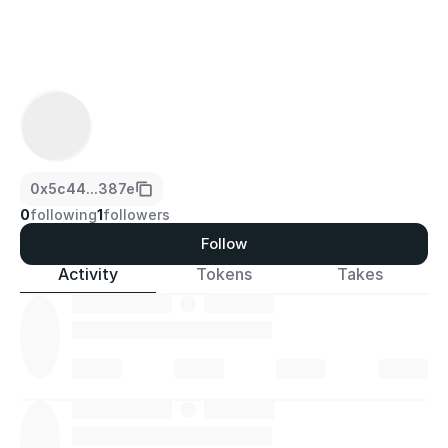
0x5c44...387e
0
following
1
followers
Follow
Activity
Tokens
Takes
·
·
·
·