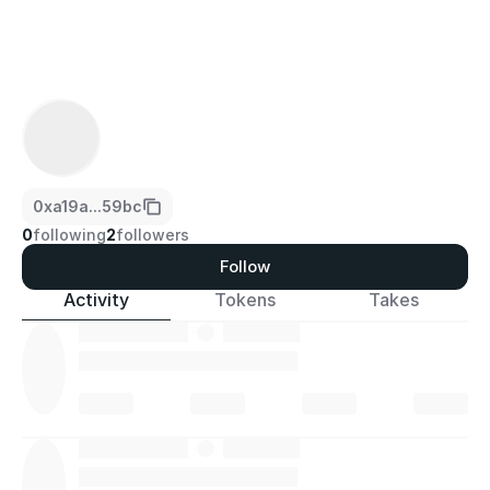
0xa19a...59bc
0
following
2
followers
Follow
Activity
Tokens
Takes
·
·
·
·